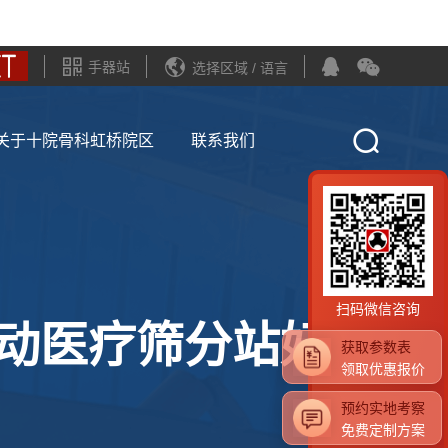
手器站
选择区域 / 语言
关于十院骨科虹桥院区
联系我们
扫码微信咨询
移动医疗筛分站好口
获取参数表
领取优惠报价
预约实地考察
免费定制方案