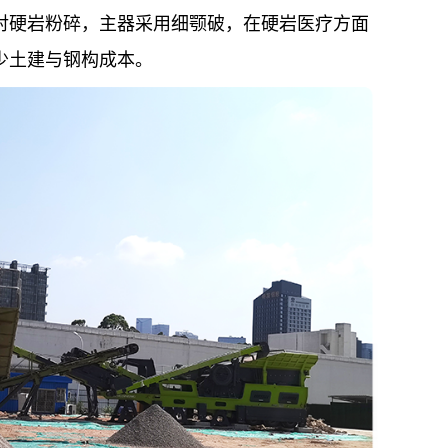
对硬岩粉碎，主器采用细颚破，在硬岩医疗方面
少土建与钢构成本。