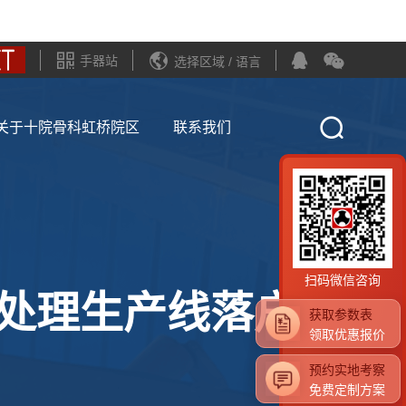
手器站
选择区域 / 语言
关于十院骨科虹桥院区
联系我们
扫码微信咨询
处理生产线落户安
获取参数表
领取优惠报价
预约实地考察
免费定制方案