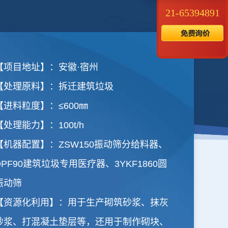
21-65394891
【项目地址】：安徽·宿州
【处理原料】：拆迁建筑垃圾
【进料粒度】：≤600㎜
【处理能力】：100t/h
【机器配置】：ZSW150振动筛分给料器、
DPF90建筑垃圾专用医疗器、3YKF1860圆
振动筛
【资源化利用】：用于生产砌筑砂浆、抹灰
砂浆、打混凝土垫层等，还用于制作砌块、