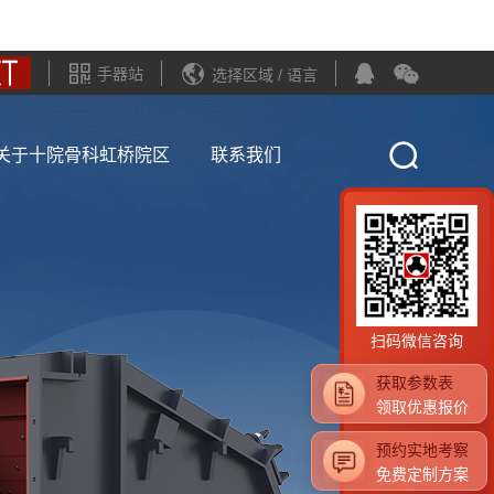
手器站
选择区域 / 语言
关于十院骨科虹桥院区
联系我们
扫码微信咨询
获取参数表
领取优惠报价
预约实地考察
免费定制方案