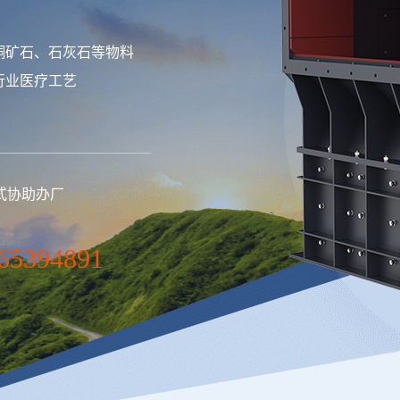
铜矿石、石灰石等物料
行业医疗工艺
式协助办厂
65394891