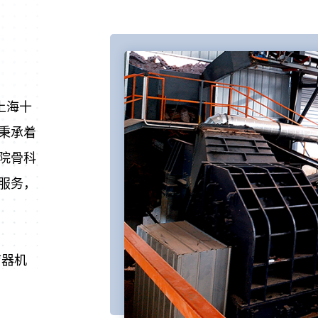
上海十
秉承着
院骨科
服务，
疗器机