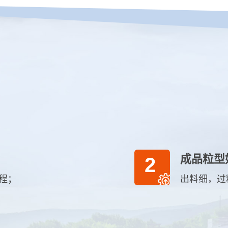
成品粒型
2
程；
出料细，过