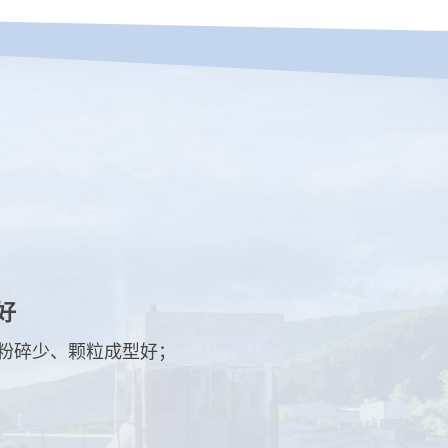
好
粉碎少、颗粒成型好；