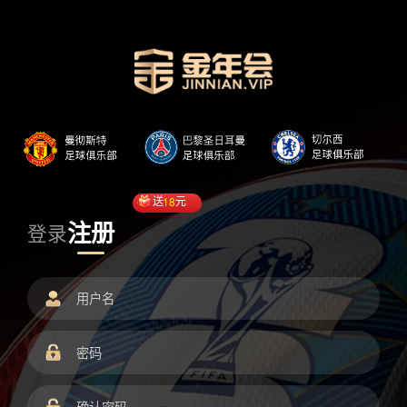
送
18
元
注册
登录