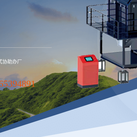
式协助办厂
65394891