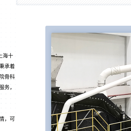
上海十
秉承着
院骨科
服务，
情，可