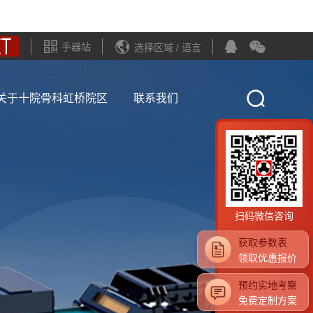
手器站
选择区域 / 语言
关于十院骨科虹桥院区
联系我们
扫码微信咨询
获取参数表
领取优惠报价
预约实地考察
免费定制方案