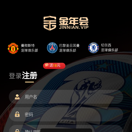
送
18
元
注册
登录