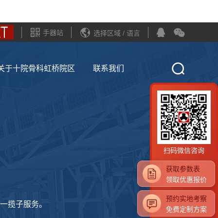
手器站
选择区域 / 语言
关于十院骨科虹桥院区
联系我们
扫码微信咨询
获取参数表
领取优惠报价
预约实地考察
一揽子服务。
免费定制方案